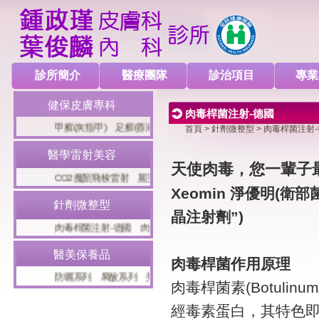
診所簡介
醫療團隊
診治項目
專業
健保皮膚專科
肉毒桿菌注射-德國
甲癬(灰指甲)
足癬(香港腳)
冬季濕疹(乾燥性濕疹)
病毒疣
脂
首頁
>
針劑微整型
> 肉毒桿菌注射
醫學雷射美容
天使肉毒，您一輩子
CO2魔顏飛梭雷射
麗芙音波(Liftsonic)
十倍電波
八倍淨膚雷射
Xeomin 淨優明(衛部
針劑微整型
晶注射劑”)
肉毒桿菌注射-德國
肉毒桿菌注射-德國
玻尿酸局部注射
玻尿酸
醫美保養品
肉毒桿菌作用原理
防曬系列
果酸系列
美白系列
面膜系列
雷射術後保養
異位
肉毒桿菌素(Botulin
經毒素蛋白，其特色