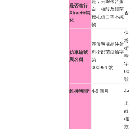
是，去除複合蛋
是否進行
白、核酸及細菌
Xtract®純
否
鞭毛蛋白等不純
化
物
保
粉
淨優明凍晶注射
衛
劑衛部菌疫輸字
仿單編號
輸
與名稱
第
字
000994 號
0
號
維持時間*
4-6 個月
4
上
紋
(
紋