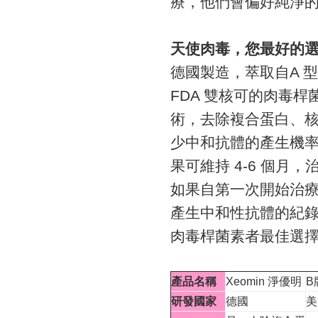
療，他們會偏好純淨
天使肉毒，您最好的
德國製造，萃取自A 型
FDA 雙核可的肉毒桿菌
術，去除複合蛋白、
少中和抗體的產生機
果可維持 4-6 個月
如果自第一次開始治
產生中和性抗體的紀
肉毒桿菌素者最佳選
產品名稱
Xeomin 淨優明
B
研發國家
德國
美