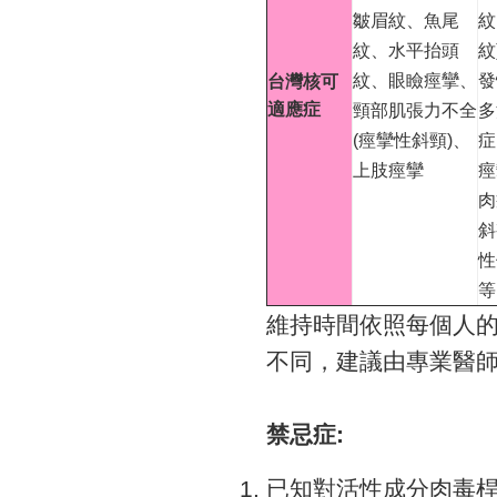
皺眉紋、魚尾
紋
紋、水平抬頭
紋
紋、眼瞼痙攣、
發
台灣核可
適應症
頸部肌張力不全
多
(痙攣性斜頸)、
症
上肢痙攣
痙
肉
斜
性
等
維持時間依照每個人
不同，建議由專業醫
禁忌症:
已知對活性成分肉毒桿