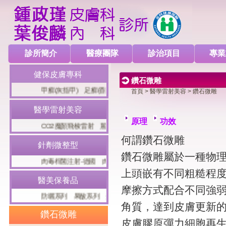
診所簡介
醫療團隊
診治項目
專業
健保皮膚專科
鑽石微雕
甲癬(灰指甲)
足癬(香港腳)
冬季濕疹(乾燥性濕疹)
病毒疣
脂
首頁
>
醫學雷射美容
> 鑽石微雕
醫學雷射美容
原理
功效
CO2魔顏飛梭雷射
麗芙音波(Liftsonic)
十倍電波
八倍淨膚雷
何謂鑽石微雕
針劑微整型
鑽石微雕屬於一種物
肉毒桿菌注射-德國
肉毒桿菌注射-德國
玻尿酸局部注射
玻尿
上頭嵌有不同粗糙程
醫美保養品
摩擦方式配合不同強
防曬系列
果酸系列
美白系列
面膜系列
雷射術後保養
異位
角質，達到皮膚更新
鑽石微雕
皮膚膠原彈力細胞再