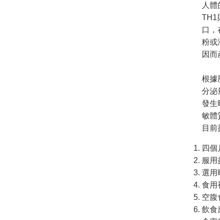
人體
TH
口，
粉或
因而
根據
分泌
發生
敏體
目前
四個
服用
選用
食用
空腹
飲食