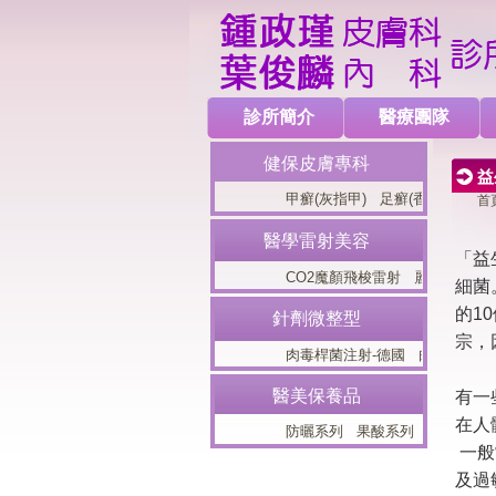
診所簡介
醫療團隊
健保皮膚專科
甲癬(灰指甲)
足癬(香港腳)
冬季
首
醫學雷射美容
「益
CO2魔顏飛梭雷射
麗芙音波(Lifts
細菌
的1
針劑微整型
宗，
肉毒桿菌注射-德國
肉毒桿菌注射
醫美保養品
有一
在人
防曬系列
果酸系列
美白系列
一般
及過