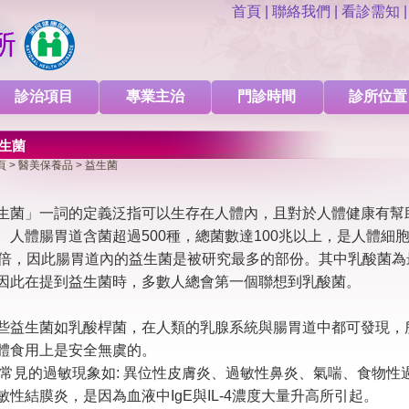
首頁
|
聯絡我們
|
看診需知
診治項目
專業主治
門診時間
診所位置
益生菌
濕疹(乾燥性濕疹)
病毒疣
脂漏性皮膚炎
痤瘡(青春痘)
掉髮
雄性基因禿 
頁
>
醫美保養品
> 益生菌
生菌」一詞的定義泛指可以生存在人體內，且對於人體健康有幫
onic)
十倍電波
八倍淨膚雷射
汝雅鉻雷射除刺青
汝雅鉻雷射除斑
雷射
。人體腸胃道含菌超過500種，總菌數達100兆以上，是人體細
0倍，因此腸胃道內的益生菌是被研究最多的部份。其中乳酸菌為
因此在提到益生菌時，多數人總會第一個聯想到乳酸菌。
-德國
玻尿酸局部注射
玻尿酸全臉注射
健康美膚點滴
極速飛針療法
些益生菌如乳酸桿菌，在人類的乳腺系統與腸胃道中都可發現，
體食用上是安全無虞的。
面膜系列
雷射術後保養
異位性皮膚炎產品
益生菌
常見的過敏現象如: 異位性皮膚炎、過敏性鼻炎、氣喘、食物性
敏性結膜炎，是因為血液中IgE與IL-4濃度大量升高所引起。