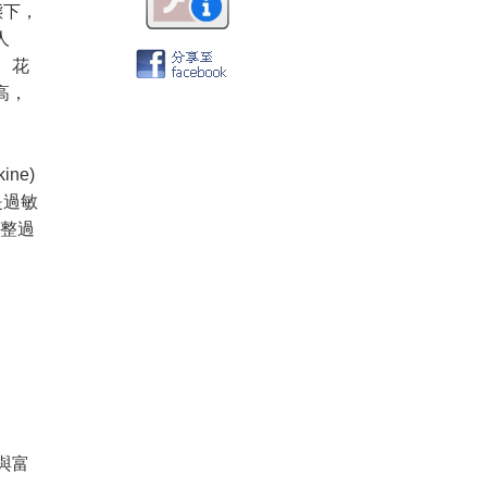
態下，
人
、花
高，
ne)
是過敏
調整過
與富