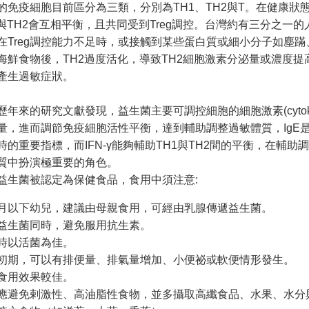
的免疫細胞目前區分為三類，分別為TH1、TH2與T。在健康狀
1與TH2會互相平衡，且共同受到Treg調控。台灣約有三分之一的
在Treg調控能力不足時，或接觸到某些蛋白質或細小分子如塵蹣
海鮮食物後，TH2過度活化，導致TH2細胞激素分泌量或濃度提
產生過敏症狀。
歷年來的研究文獻發現，益生菌主要可調控細胞的細胞激素(cytoki
量，進而調節免疫細胞活性平衡，達到輔助調整過敏體質，IgE
時的重要指標，而IFN-γ能夠輔助TH1與TH2間的平衡，在輔助
質中扮演極重要的角色。
益生菌被認定為保健食品，食用中須注意:
月以下幼兒，建議由母親食用，可經由乳腺傳遞益生菌。
益生菌同時，避免服用抗生素。
時以活菌為佳。
初期，可以有排便量、排氣量增加、小便祕或軟便情形發生。
食用效果較佳。
應避免剌激性、高油脂性食物，並多攝取高纖食品、水果、水分