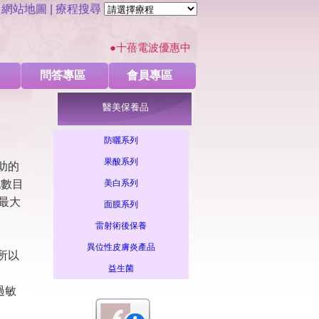
|
網站地圖
| 療程搜尋
●十蓓電波優惠中 ●亞洲機王-麗芙音波改善下顎
問答專區
會員專區
醫美保養品
(雄性禿)
圓禿 (鬼剃頭)
蕁麻疹
主婦溼疹(富貴手)
帶狀皰疹 (皮蛇)
痣(色
防曬系列
果酸系列
助的
除痣
日式極光除毛
甘醇酸換膚
杏仁酸換膚
複合式果酸換膚
超聲波美白
胞數目
美白系列
最大
面膜系列
雷射術後保養
異位性皮膚炎產品
所以
益生菌
過敏