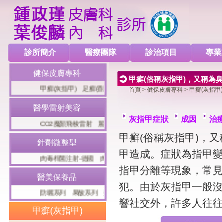
診所簡介
醫療團隊
診治項目
專業
健保皮膚專科
甲癬(俗稱灰指甲)，又稱為
甲癬(灰指甲)
足癬(香港腳)
冬季濕疹(乾燥性濕疹)
病毒疣
脂
首頁
>
健保皮膚專科
> 甲癬(灰指甲
醫學雷射美容
灰指甲症狀
成因
治
CO2魔顏飛梭雷射
麗芙音波(Liftsonic)
十倍電波
八倍淨膚雷
甲癬(俗稱灰指甲)，
針劑微整型
甲造成。症狀為指甲
肉毒桿菌注射-德國
肉毒桿菌注射-德國
玻尿酸局部注射
玻尿
指甲分離等現象，常
醫美保養品
犯。由於灰指甲一般
防曬系列
果酸系列
美白系列
面膜系列
雷射術後保養
異位
響社交外，許多人往
甲癬(灰指甲)