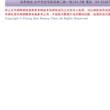
診所地址:台中市北屯區崇德二路一段142-2號 電話：04-22467
禁止任何網際網路服務業者轉錄本院網路資訊之內容供人點閱。但以網路搜尋或
本網站僅供相關醫療保健參考之用，不能取代醫療行為與醫師診斷，如遇疾病仍
Copyright © Chung Skin Beauty Clinic All Rights Reserved