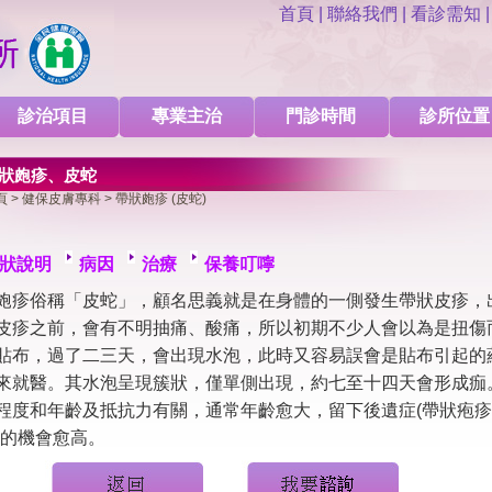
首頁
|
聯絡我們
|
看診需知
診治項目
專業主治
門診時間
診所位置
狀皰疹、皮蛇
濕疹(乾燥性濕疹)
病毒疣
脂漏性皮膚炎
痤瘡(青春痘)
掉髮
雄性基因禿 
頁
>
健保皮膚專科
> 帶狀皰疹 (皮蛇)
狀說明
病因
治療
保養叮嚀
onic)
十倍電波
八倍淨膚雷射
汝雅鉻雷射除刺青
汝雅鉻雷射除斑
雷射
皰疹俗稱「皮蛇」，顧名思義就是在身體的一側發生帶狀皮疹，
皮疹之前，會有不明抽痛、酸痛，所以初期不少人會以為是扭傷
-德國
玻尿酸局部注射
玻尿酸全臉注射
健康美膚點滴
極速飛針療法
貼布，過了二三天，會出現水泡，此時又容易誤會是貼布引起的
來就醫。其水泡呈現簇狀，僅單側出現，約七至十四天會形成痂
程度和年齡及抵抗力有關，通常年齡愈大，留下後遺症(帶狀疱
面膜系列
雷射術後保養
異位性皮膚炎產品
益生菌
)的機會愈高。