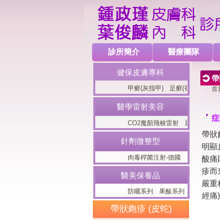
診所簡介
醫療團隊
健保皮膚專科
帶
甲癬(灰指甲)
足癬(香港腳)
冬季
首
醫學雷射美容
症
CO2魔顏飛梭雷射
麗芙音波(Lifts
帶狀
針劑微整型
明顯
肉毒桿菌注射-德國
肉毒桿菌注射
酸痛
疹而
醫美保養品
嚴重
防曬系列
果酸系列
美白系列
經痛
帶狀皰疹 (皮蛇)