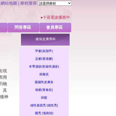
|
網站地圖
| 療程搜尋
●十蓓電波優惠中 ●亞洲機王-麗芙音波改善下顎
問答專區
會員專區
健保皮膚專科
(雄性禿)
圓禿 (鬼剃頭)
蕁麻疹
主婦溼疹(富貴手)
帶狀皰疹 (皮蛇)
痣(色
甲癬(灰指甲)
足癬(香港腳)
除痣
日式極光除毛
甘醇酸換膚
杏仁酸換膚
複合式果酸換膚
超聲波美白
冬季濕疹(乾燥性濕疹)
出現
病毒疣
而用
脂漏性皮膚炎
葯物
。其
痤瘡(青春痘)
疹後神
掉髮
雄性基因禿 (雄性禿)
圓禿 (鬼剃頭)