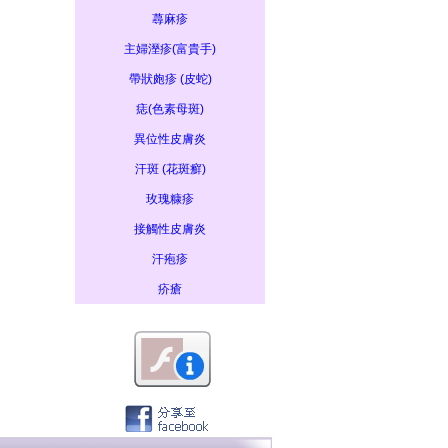
蕁麻疹
主婦溼疹(富貴手)
帶狀皰疹 (皮蛇)
痣(色素母斑)
異位性皮膚炎
汗斑 (花斑癬)
玫瑰糠疹
接觸性皮膚炎
汗疱疹
疥瘡